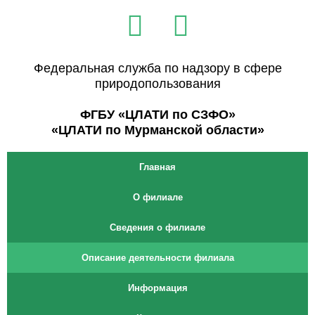
Перейти
V
T
к
k
e
содержимому
l
Федеральная служба по надзору в сфере
природопользования
e
ФГБУ «ЦЛАТИ по СЗФО»
g
«ЦЛАТИ по Мурманской области»
r
Главная
a
О филиале
m
Сведения о филиале
Описание деятельности филиала
Информация